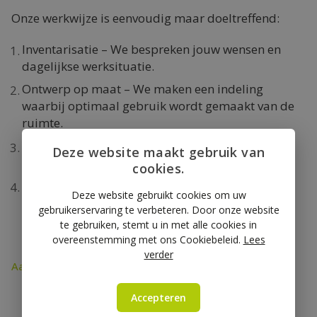
Onze werkwijze is eenvoudig maar doeltreffend:
Inventarisatie – We bespreken jouw wensen en
dagelijkse werksituatie.
Ontwerp op maat – We maken een indeling
waarbij optimaal gebruik wordt gemaakt van de
ruimte.
Vakkundige installatie – We zorgen voor een
Deze website maakt gebruik van
snelle en professionele montage.
cookies.
Een goed ingerichte bedrijfswagen – Een
Deze website gebruikt cookies om uw
efficiëntere werkdag voor jou.
gebruikerservaring te verbeteren. Door onze website
te gebruiken, stemt u in met alle cookies in
overeenstemming met ons Cookiebeleid.
Lees
verder
Aan de slag met jouw bedrijfswagen
Accepteren