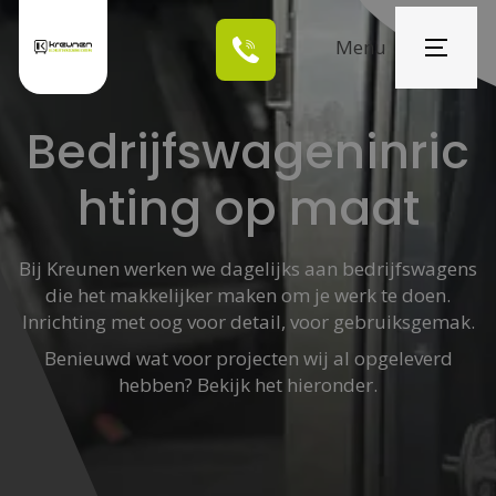
Menu
Home
Bedrijfswageninric
Oplossingen
hting op maat
Over ons
Projecten
Bij Kreunen werken we dagelijks aan bedrijfswagens
die het makkelijker maken om je werk te doen.
Nieuws
Inrichting met oog voor detail, voor gebruiksgemak.
Benieuwd wat voor projecten wij al opgeleverd
Contact
hebben? Bekijk het hieronder.
Vraag offerte
aan