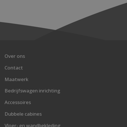
het ladesysteem. Elke lade kan tot 100 kilogram aan
lading bevatten, op voorwaarde dat je het
gelijkmatig over het oppervlak verdeelt. Hierdoor
bespaar je niet alleen brandstof maar ook de moeite
van heen en weer rijden naar de zaak om spullen te
halen.
Over ons
Contact
Maatwerk
Bedrijfswagen inrichting
Accessoires
Dubbele cabines
Vloer- en wandbekleding