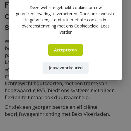
Flexibiliteit en
Deze website gebruikt cookies om uw
duurzaamheid in één
gebruikerservaring te verbeteren. Door onze website
te gebruiken, stemt u in met alle cookies in
systeem
overeenstemming met ons Cookiebeleid.
Lees
verder
Wil je moeiteloos overstappen naar een nieuwe
bedrijfswagen? Geen probleem! Ons ladesysteem
Accepteren
past zich naadloos aan, waardoor het eenvoudig
kan worden overgebouwd naar een volgend
Jouw voorkeuren
voertuig. Gemaakt van duurzame en lichtgewicht
materialen zoals aluminium, kunststof en
lichtgewicht houtsoorten, met een frame van
hoogwaardig RVS, biedt ons systeem niet alleen
flexibiliteit maar ook duurzaamheid.
Ontdek een georganiseerde en efficiënte
bedrijfswageninrichting met Beks Vloerladen.