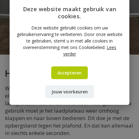
Deze website maakt gebruik van
cookies.
Deze website gebruikt cookies om uw
gebruikerservaring te verbeteren. Door onze website
te gebruiken, stemt u in met alle cookies in
overeenstemming met ons Cookiebeleid.
Lees
verder
Hoe werkt de laadklep?
Accepteren
Wanneer je de Easyloader aanzet, kan je deze
Jouw voorkeuren
elektrisch naar beneden bedienen. Klap het
laadplateau neer en de lift is klaar voor gebruik! Na
gebruik moet je het laadplateau weer omhoog
klappen en naar boven bedienen. Dit doe je met de
opbergstand tegen het plafond. En dat kan allemaal
in slechts enkele seconden.