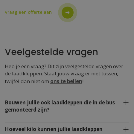
Vraag een offerte aan
Veelgestelde vragen
Heb je een vraag? Dit zijn veelgestelde vragen over
de laadkleppen. Staat jouw vraag er niet tussen,
twijfel dan niet om
ons te bellen
!
Bouwen jullie ook laadkleppen die in de bus
gemonteerd zijn?
Jazeker, we bouwen veel Easyloaders in. Dit zijn
laadkleppen die gemonteerd in de bus staan, zodat
Hoeveel kilo kunnen jullie laadkleppen